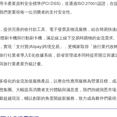
卡產業資料安全標準(PCI DSS)，並通過ISO 27001認證，
我們更重視每一位消費者的支付安全性。
，提供完善的收付款工具、電子發票及物流服務，結合簡易快速
，及實體刷卡機與行動刷卡機，滿足線上線下交易時購物的金流需求
，實現「支付寶(Alipay)跨境交易」，更獨家取得「旅行業代收
旅行社業者導入E化收據系統，節省管理成本同時提昇開立與遞
與旅行業產業升級計畫。
多樣化的金流加值服務產品，以整合性應用服務為營運目標，成
態集團。大幅提高消費者支付體驗與滿意度，我們持續洞悉市場
斷超越現況，輔以創新的角度開啟新服務，致力成為夥伴們最得